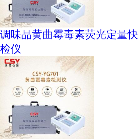
调味品黄曲霉毒素荧光定量快
检仪