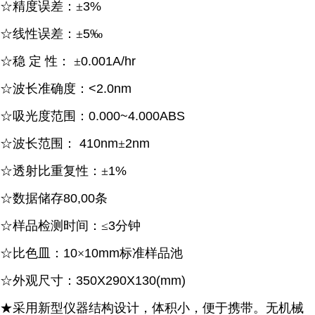
☆精度误差：±
3%
☆线性误差：±
5
‰
☆稳
定
性：
±
0.001A/hr
☆波长准确度：
<2.0nm
☆吸光度范围：
0.000~4.000ABS
☆波长范围：
410nm
±
2nm
☆透射比重复性：±
1%
☆数据储存
80,00
条
☆样品检测时间：≤
3
分钟
☆比色皿：
10
×
10mm
标准样品池
☆外观尺寸：
350X290X130(mm)
★采用新型仪器结构设计，体积小，便于携带。无机械