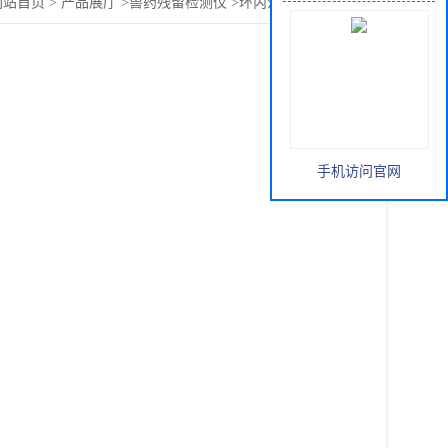
网站首页
>
产品展厅
>
兽药残留检测仪
>
环丙沙星残留测定仪
手机访问官网