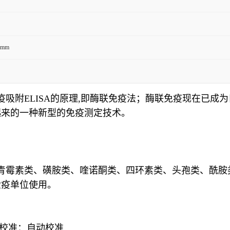
0mm
疫吸附ELISA的原理,即酶联免疫法；酶联免疫现在已成
起来的一种新型的免疫测定技术。
青霉素类、磺胺类、喹诺酮类、四环素类、头孢类、酰胺
检疫单位使用。
长校准：自动校准