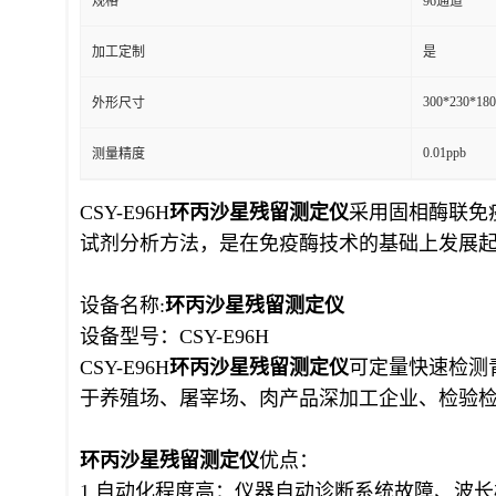
规格
96通道
加工定制
是
300*230*18
外形尺寸
0.01ppb
测量精度
CSY-E96H
环丙沙星残留测定仪
采用固相酶联免
试剂分析方法，是在免疫酶技术的基础上发展
设备名称:
环丙沙星残留测定仪
设备型号：CSY-E96H
CSY-E96H
环丙沙星残留测定仪
可定量快速检测
于养殖场、屠宰场、肉产品深加工企业、检验
环丙沙星残留测定仪
优点：
1.自动化程度高：仪器自动诊断系统故障、波