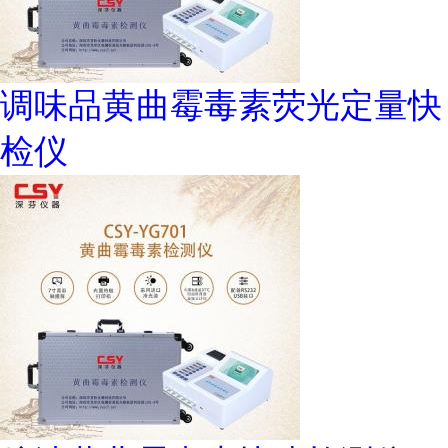
调味品黄曲霉毒素荧光定量快
检仪