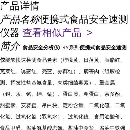
产品详情
产品名称
便携式食品安全速测
仪器
查看相似产品 >
简介
食品安全分析仪
CSY系列
便携式食品安全速测
仪
能够快速检测食品色素（柠檬黄、日落黄、胭脂红、
苋菜红、诱惑红、亮蓝、赤藓红）、病害肉（组胺检
测、挥发性盐基氮含量、肉类细菌毒素）、重金属
（铅、汞、铬、砷、镉）、蛋白质、粗蛋白、茶多酚、
甜蜜素、安赛蜜、吊白块、淀粉含量、二氧化硫、二氧
化氯、过氧化氢（双氧水）、过氧化值、食用油酸价、
食品甲醛、酱油氨基酸态氮、酱油中食盐、酱油中铁强