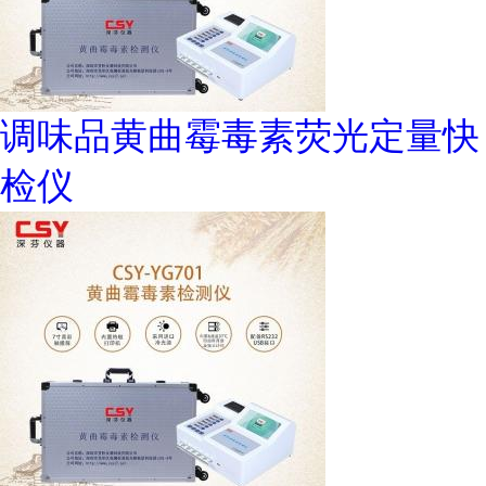
调味品黄曲霉毒素荧光定量快
检仪