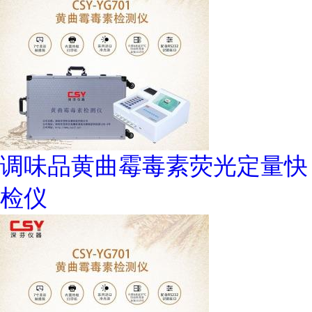
调味品黄曲霉毒素荧光定量快
检仪