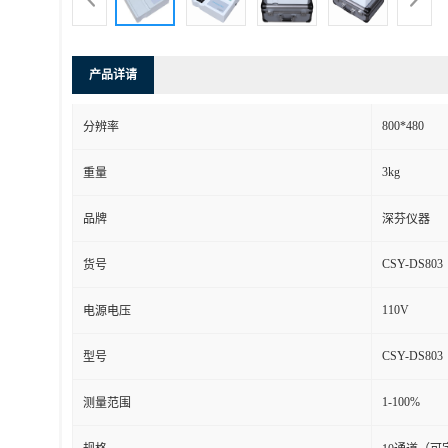
产品详请
800*480
分辨率
3kg
重量
品牌
深芬仪器
CSY-DS803
货号
110V
电源电压
CSY-DS803
型号
1-100%
测量范围