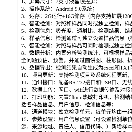
1、屏幕尺寸：7英寸液晶触控屏；
2、操作系统：Android 9.0系统；
3、运存：2G运行+16G储存（内存支持扩展128
4、智能检测：对照和样品同时或独立检测，样
5、检测信息：吸光度、透射比、检测结果、结
6、样品信息：检测通道可独立设置样品信息（
7、智能检测：对照与样品可同时检测或独立检
8、数据分析：内置分析监测统计，可根据样品
全问题预估、预警，并通过圆饼图、柱形图、
9、数据导出：检测结果自动生成为excel和T
10、项目更新：支持检测项目及系统远程更新
11、通讯接口：配备RS-232接口和USB口、无
12、数据上传：网口、wifi进行数据传输及对
13、打印功能：内置58mm热敏打印机，检
括名样品信息、用户信息、检测信息等；
14、通道模块：独立检测单元，每单元均由一
15、参数设置：用户信息设置（可设置检测单
源、来源地址、责任人、信用代码、）新增样