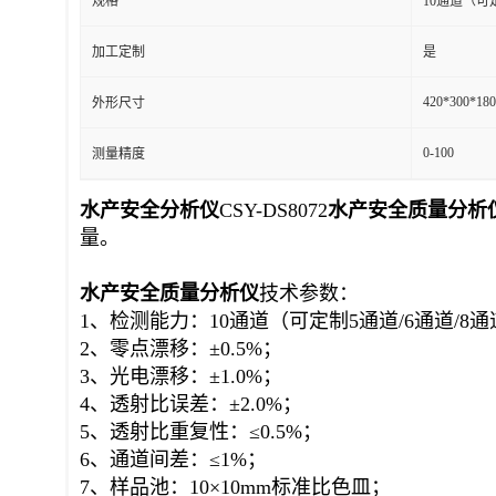
规格
10通道（可
加工定制
是
420*300*18
外形尺寸
0-100
测量精度
水产安全
分析仪
CSY-DS8072
水产安全质量分析
量。
水产安全质量
分析仪
技术参数：
1、检测能力：10通道（可定制5通道/6
通道
/8通
2、零点漂移：±0.5%；
3、光电漂移：±1.0%；
4、透射比误差：±2.0%；
5、透射比重复性：≤0.5%；
6、通道间差：≤1%；
7、样品池：10×10mm标准比色皿；