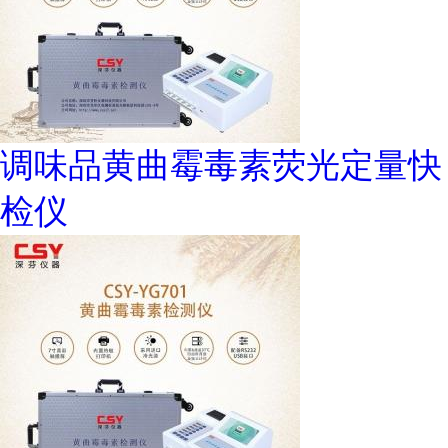
调味品黄曲霉毒素荧光定量快
检仪