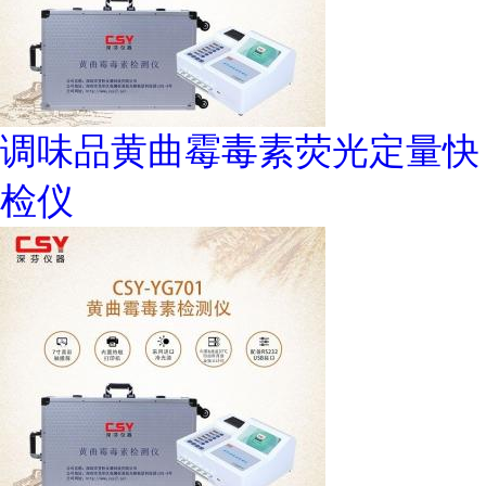
调味品黄曲霉毒素荧光定量快
检仪