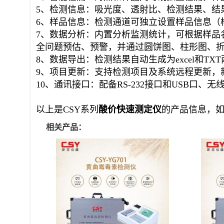
食用油酸价指标检测仪
功能介绍：
1、屏幕尺寸：7英寸液晶触控屏；
2、操作系统：Android 9.0系统；
3、运存：2G运行+16G储存（内存支持扩展128
4、智能检测：对照和样品同时或独立检测，样
5、检测信息：吸光度、透射比、检测结果、结
6、样品信息：检测通道可独立设置样品信息（
7、
数据分析：内置分析监测统计，可根据样品
全问题预估、预警，并通过圆饼图、柱形图、
8、数据导出：检测结果自动生成为excel和T
9、项目更新：支持检测项目及系统远程更新，
10、通讯接口：配备RS-232接口和USB口、无
以上是CSY系列
酸价
快速
测定仪
的产品信息，如
相关产品：