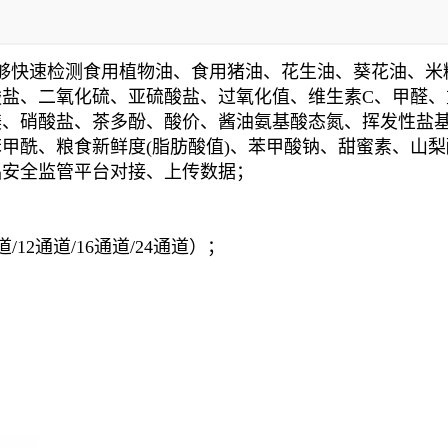
定制通道数）
0mm
够快速检测食用植物油、食用猪油、花生油、葵花油、米
酸盐、二氧化硫、亚硫酸盐、过氧化值、维生素C、甲醛、
镁、硝酸盐、茶多酚、酸价、酱油氨基酸态氮、挥发性盐
甲酰、粮食新鲜度(脂肪酸值)、苯甲酸钠、甜蜜素、山梨
品安全监管平台对接、上传数据；
/12通道/16通道/24通道）；