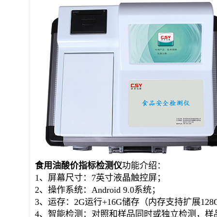
5、透射比重复性：≤0.5%；
6、通道间差：≤1%；
7、样品池：10×10mm标准比色皿；
8、仪器尺寸：350*300*155（mm）；