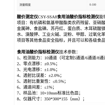
规格
10通道（可
加工定制
是
350*300*15
外形尺寸
0-100
测量精度
酸价
测定仪
CSY-SSA8
食用油酸价指标检测仪
能
项目：有机磷和氨基甲酸酯类农药残留、亚硝
金属砷、食盐碘、苏丹红、蛋白质、木耳硫酸
水、溴酸钾、工业火碱、淀粉、甲醇、过氧化苯
项目等其他食品安全指标，并且可以和各级食
食用油酸价指标检测仪
技术参数：
1、检测能力：10通道（可定制5通道/6通道/8通道
2、零点漂移：±0.5%；
3、光电漂移：±1.0%；
4、透射比误差：±2.0%；