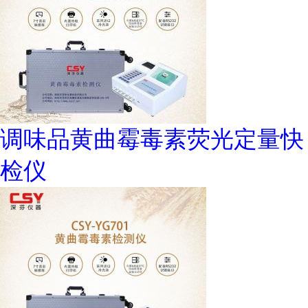
调味品黄曲霉毒素荧光定量快
检仪