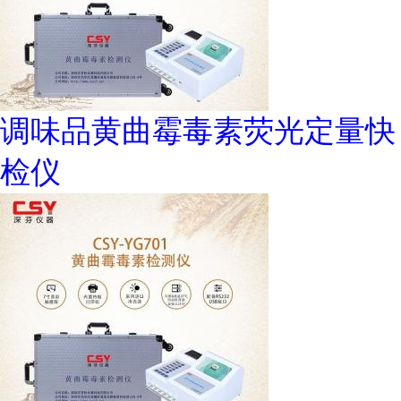
调味品黄曲霉毒素荧光定量快
检仪