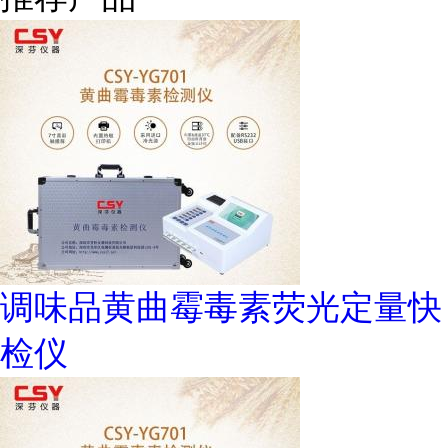
调味品黄曲霉毒素荧光定量快
检仪