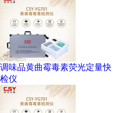
调味品黄曲霉毒素荧光定量快
检仪