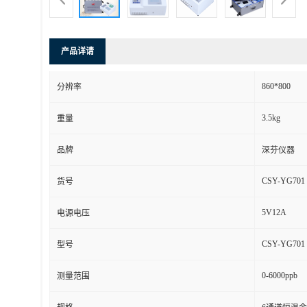
产品详请
860*800
分辨率
3.5kg
重量
品牌
深芬仪器
CSY-YG701
货号
5V12A
电源电压
CSY-YG701
型号
0-6000ppb
测量范围