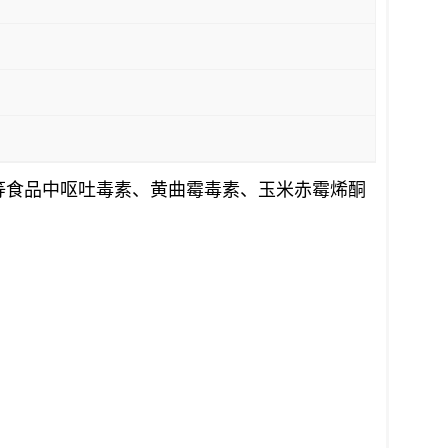
等食品中
呕吐毒素、
黄曲霉毒素、
玉米赤霉烯酮