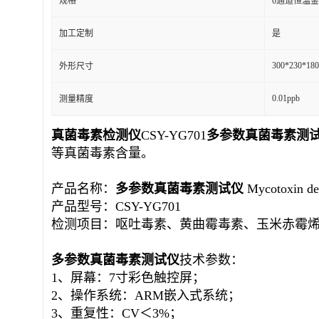
规格
6通道恒温
加工定制
是
300*230*18
外形尺寸
0.01ppb
测量精度
真菌毒素
检测仪
CSY-YG701
多参数真菌毒素测
等真菌毒素含量。
产品名称：
多参数真菌毒素
测试仪
Mycotoxin de
产品型号：CSY-YG701
检测项目：
呕吐毒素、
黄曲霉毒素、玉米赤霉烯
多参数真菌毒素
测试仪
技术参数：
1、屏幕：7寸彩色触控屏；
2、操作系统：ARM嵌入式系统；
3、重复性：CV＜3%；