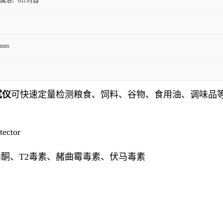
金属浴、6计时器
0mm
试仪
可快速定量检测粮食、饲料、谷物、食用油、调味品
tector
酮、T2毒素、赭曲霉毒素、伏马毒素