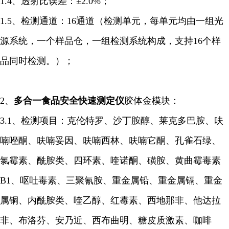
1.4、透射比误差：±2.0%；
1.5、检测通道：16通道（检测单元，每单元均由一组光
源系统，一个样品仓，一组检测系统构成，支持16个样
品同时检测。）；
2、
多合一食品安全快速
测定仪
胶体金模块：
3.1、检测项目：克伦特罗、沙丁胺醇、莱克多巴胺、呋
喃唑酮、呋喃妥因、呋喃西林、呋喃它酮、孔雀石绿、
氯霉素、酰胺类、四环素、喹诺酮、磺胺、黄曲霉毒素
B1、呕吐毒素、三聚氰胺、重金属铅、重金属镉、重金
属铜、内酰胺类、喹乙醇、红霉素、西地那非、他达拉
非、布洛芬、安乃近、西布曲明、糖皮质激素、咖啡