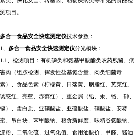
素类、保化安全、转基因、动物疾病类等常见的食品检
测项目。
多合一食品安全快速
测定仪
技术参数：
1、
多合一食品安全快速
测定仪
分光模块：
1.1、检测项目：
有机磷类和氨基甲酸酯类农药残留、
病
害肉（组胺检测、挥发性盐基氮含量、肉类细菌毒
素）、食品色素（柠檬黄、日落黄、胭脂红、苋菜红、
诱惑红、亮蓝、赤藓红）、重金属（铅、汞、铬、 砷、
镉）、蛋白质、亚硝酸盐、亚硫酸盐、硝酸盐、安赛
蜜、吊白块、苯甲酸钠、粮食新鲜度、味精谷氨酸钠、
淀粉、二氧化硫、过氧化值、食用油酸价、甲醛、酱油