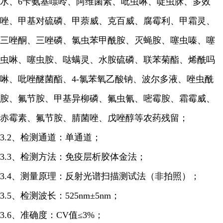
水、6苄氨基嘌呤、阿维菌素、吡虫啉、啶虫脒、多效
唑、甲基对硫磷、甲萘威、克百威、腐霉利、甲霜灵、
三唑酮、三唑磷、氯虫苯甲酰胺、灭蝇胺、噻虫嗪、噻
虫啉、噻虫胺、哒螨灵、水胺硫磷、联苯菊酯、烯酰吗
啉、吡唑醚菌酯、4-氯苯氧乙酸钠、波尔多液、唑虫酰
胺、氟节胺、甲基异柳磷、氟虫氰、嘧霉胺、霜霉威、
赤霉素、氟节胺、腈菌唑、戊唑醇等农药残留；
3.2、检测通道：单通道；
3.3、检测方法：免疫层析胶体金法；
3.4、测量原理：反射光谱扫描测试法（非拍照）；
3.5、检测波长：525nm±5nm；
3.6、准确度：CV值≤3%；