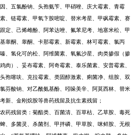
因、五氯酚钠、头孢氨苄、甲硝唑、庆大霉素、青霉
素、链霉素、甲氧卞胺嘧啶、替米考星、甲砜霉素、赛
跟定、己烯雌酚、阿苯达唑、氟苯尼考、地塞米松、甲
基睾酮、睾酮、卡那霉素、新霉素、林可霉素、氯丙
嗪、氢化可的松、阿维菌素、氧氟沙星、肉类掺假（掺
鸡肉）、妥布霉素、阿奇霉素、泰乐菌素、安普霉素、
头孢噻呋、克拉霉素、类固醇激素、痢菌净、组胺、双
氯芬酸钠、对乙酰氨基酚、吲哚美辛、阿莫西林、替米
考新、金刚烷胺等兽药残留及抗生素残留；
农药残留类：菊酯类、百菌清、百草枯、乙草胺、毒死
蜱、多菌灵、杀菌剂、甲拌磷、甲草胺、咪鲜胺、无根