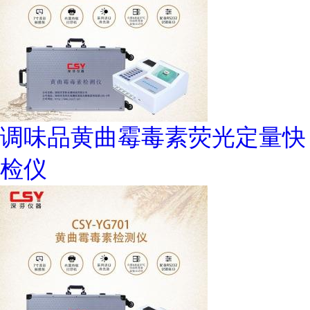
调味品黄曲霉毒素荧光定量快
检仪