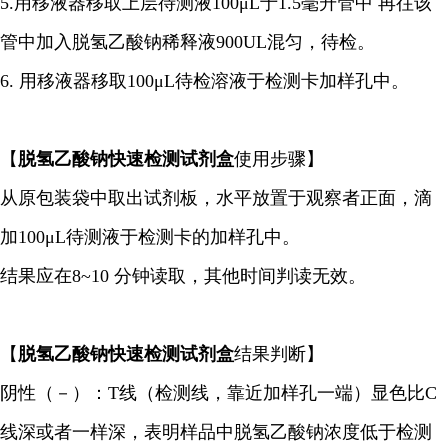
5.用移液器移取上层待测液100μL于1.5毫升管中 再往该
管中加入脱氢乙酸钠稀释液900UL混匀，待检。
6. 用移液器移取100μL待检溶液于检测卡加样孔中。
【
脱氢乙酸钠快速检测试剂盒
使用步骤】
从原包装袋中取出试剂板，水平放置于观察者正面，滴
加100μL待测液于检测卡的加样孔中。
结果应在8~10 分钟读取，其他时间判读无效。
【
脱氢乙酸钠快速检测试剂盒
结果判断】
阴性（－）：T线（检测线，靠近加样孔一端）显色比C
线深或者一样深，表明样品中脱氢乙酸钠浓度低于检测