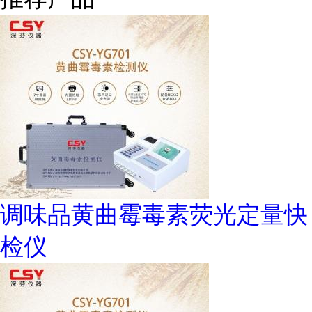
调味品黄曲霉毒素荧光定量快
检仪