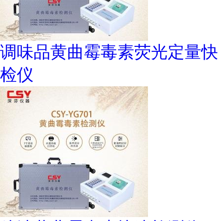
调味品黄曲霉毒素荧光定量快
检仪