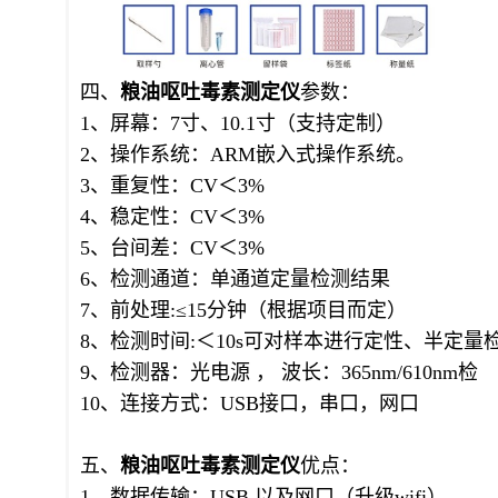
四、
粮油呕吐毒素
测定仪
参数：
1、屏幕：7寸、10.1寸（支持定制）
2、操作系统：ARM嵌入式操作系统。
3、重复性：CV＜3%
4、稳定性：CV＜3%
5、台间差：CV＜3%
6、检测通道：单通道定量检测结果
7、前处理:≤15分钟（根据项目而定）
8、检测时间:＜10s可对样本进行定性、半定量
9、检测器：光电源 ， 波长：365nm/610nm检
10、连接方式：USB接口，串口，网口
五、
粮油呕吐毒素
测定仪
优点：
1、数据传输：USB 以及网口（升级wifi）