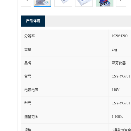
产品详请
1920*1200
分辨率
2kg
重量
品牌
深芬仪器
CSY-YG701
货号
110V
电源电压
CSY-YG701
型号
1-100%
测量范围
规格
6通道恒温