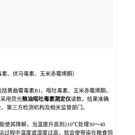
毒素、伏马毒素、玉米赤霉烯酮）
括黄曲霉毒素B1、呕吐毒素、玉米赤霉烯酮、
，采用荧光
粮油呕吐毒素
测定仪
读数，结果准确
业、第三方检测机构及相关监管部门。
使其降解，当温度升高到210℃处理30～40
贮运过程中温度或湿度过高，就会使带染在粮食饲