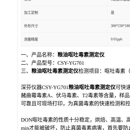
加工定制
是
300*230*18
外形尺寸
0.01ppb
测量精度
一、产品名称：
粮油呕吐毒素
测定仪
二、产品型号：CSY-YG701
三、
粮油呕吐毒素
测定仪
检测项目：呕吐毒素（
深芬仪器CSY-YG701
粮油呕吐毒素
测定仪
可快
赭曲霉毒素A、伏马毒素、T2毒素等含量，样
可靠且可现场打印，为真菌毒素的快速检测和
DON呕吐毒素的性质十分稳定，烘焙、高温、高
min才能被破坏，防止真菌毒素病害，首先要