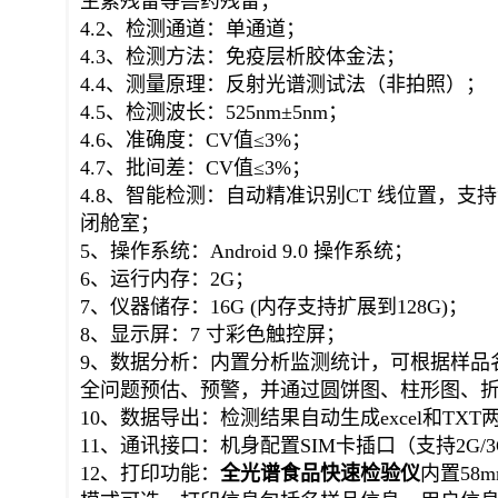
生素残留等兽药残留；
4.2、检测通道：单通道；
4.3、检测方法：免疫层析胶体金法；
4.4、测量原理：反射光谱测试法（非拍照）；
4.5、检测波长：525nm±5nm；
4.6、准确度：CV值≤3%；
4.7、批间差：CV值≤3%；
4.8、智能检测：自动精准识别CT 线位置，
闭舱室；
5、操作系统：Android 9.0 操作系统；
6、运行内存：2G；
7、仪器储存：16G (内存支持扩展到128G)；
8、显示屏：7 寸彩色触控屏；
9、数据分析：内置分析监测统计，可根据样品
全问题预估、预警，并通过圆饼图、柱形图、
10、数据导出：检测结果自动生成excel和TX
11、通讯接口：机身配置SIM卡插口（支持2G/3G/
12、打印功能：
全光谱食品快速
检验仪
内置58