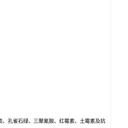
素类、孔雀石绿、三聚氰胺、红霉素、土霉素及抗