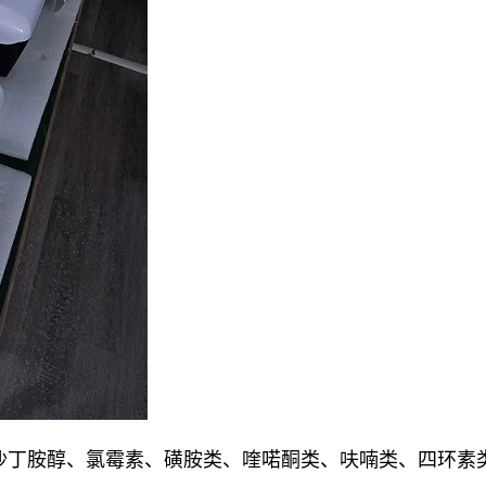
、沙丁胺醇、氯霉素、磺胺类、喹喏酮类、呋喃类、四环