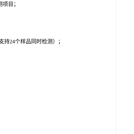
测项目；
支持
24
个样品同时检测）；