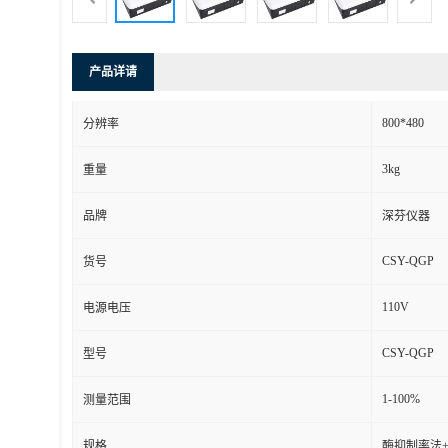
产品详请
800*480
分辨率
3kg
重量
品牌
深芬仪器
CSY-QGP
货号
110V
电源电压
CSY-QGP
型号
1-100%
测量范围
规格
酶抑制率法