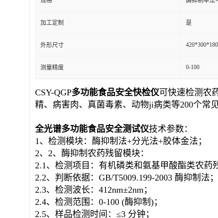
规格
酶抑制率法
加工定制
是
420*300*18
外形尺寸
0-100
测量精度
CSY-QGP
多功能食品安全快检仪
可快速检测农
精、病害肉、真菌毒素、动物ji病类等200个常
全光谱多功能食品安全
测试仪
技术参数：
1、检测模块：酶抑制法+分光法+胶体金法；
2、2、酶抑制农药残留模块：
2.1、检测项目：有机磷类和氨基甲酸酯类农药
2.2、判断依据：GB/T5009.199-2003 酶抑制法
2.3、检测波长：412nm±2nm；
2.4、检测范围：0-100 (酶抑制)；
2.5、样品检测时间：≤3 分钟；