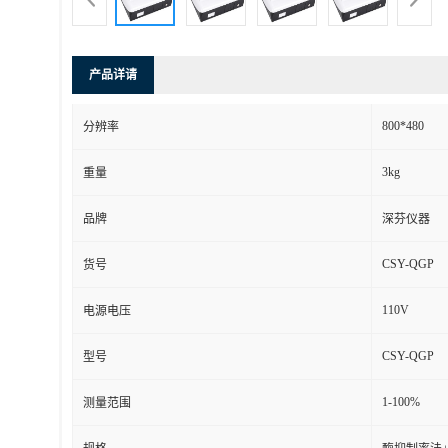
产品详请
800*480
分辨率
3kg
重量
品牌
深芬仪器
CSY-QGP
货号
110V
电源电压
CSY-QGP
型号
1-100%
测量范围