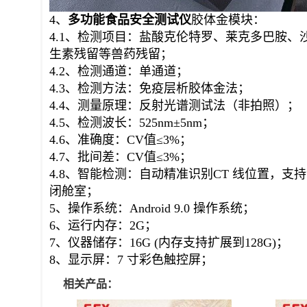
4、
多功能食品安全
测试仪
胶体金模块：
4.1、检测项目：盐酸克伦特罗、莱克多巴胺
生素残留等兽药残留；
4.2、检测通道：单通道；
4.3、检测方法：免疫层析胶体金法；
4.4、测量原理：反射光谱测试法（非拍照）；
4.5、检测波长：525nm±5nm；
4.6、准确度：CV值≤3%；
4.7、批间差：CV值≤3%；
4.8、智能检测：自动精准识别CT 线位置，
闭舱室；
5、操作系统：Android 9.0 操作系统；
6、运行内存：2G；
7、仪器储存：16G (内存支持扩展到128G)；
8、显示屏：7 寸彩色触控屏；
相关产品：