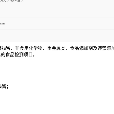
+分光法+胶体金法
0mm
药残留、非食用化学物、重金属类、食品添加剂及
违禁
添
见的食品检测项目。
残留；
；