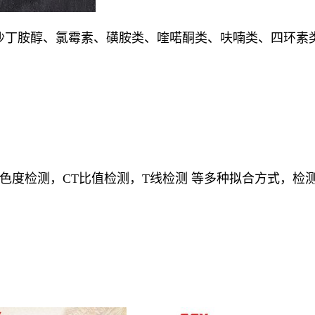
、沙丁胺醇、氯霉素、磺胺类、喹喏酮类、呋喃类、四环
支持色度检测，CT比值检测，T线检测 等多种拟合方式，