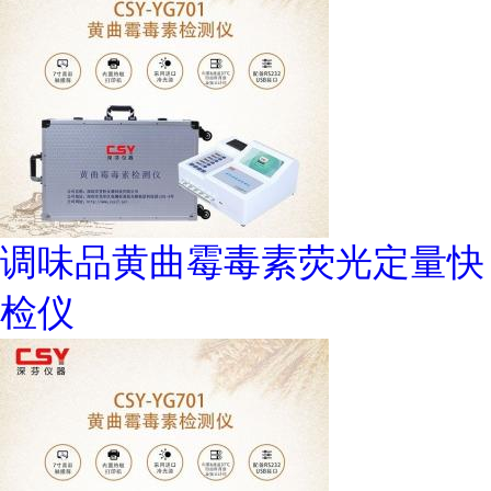
调味品黄曲霉毒素荧光定量快
检仪