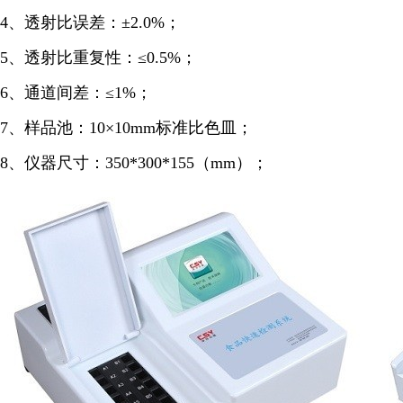
4、透射比误差：±2.0%；
5、透射比重复性：≤0.5%；
6、通道间差：≤1%；
7、样品池：10×10mm标准比色皿；
8、仪器尺寸：350*300*155（mm）；