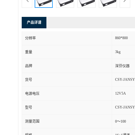
产品详请
860*800
分辨率
3kg
重量
品牌
深芬仪器
CSY-JANSY
货号
12V5A
电源电压
CSY-JANSY
型号
测量范围
0～100