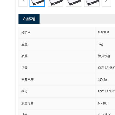
产品详请
860*800
分辨率
3kg
重量
品牌
深芬仪器
CSY-JANSY
货号
12V5A
电源电压
CSY-JANSY
型号
测量范围
0～100