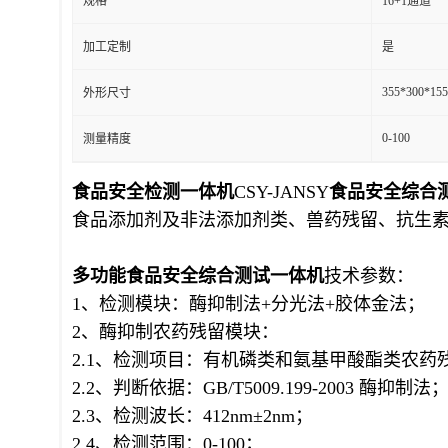
规格
16+1通道
加工定制
是
355*300*15
外形尺寸
0-100
测量精度
食品安全检测一体机
CSY-JANSY
食品安全综合
食品添加剂及非法添加剂类、兽药残留、抗生
多功能食品安全综合
测试一体机
技术参数：
1、检测模块：酶
抑制
法+分光法+胶体金法；
2、酶
抑制
农药残留模块：
2.1、检测项目：有机磷类和氨基甲酸酯类农药
2.2、判断依据：GB/T5009.199-2003 酶抑制法
2.3、检测波长：412nm±2nm；
2.4、检测范围：0-100；