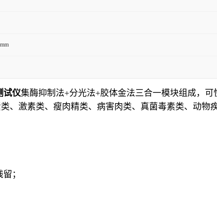
5mm
测试仪
集酶
抑制
法+分光法+胶体金法三合一模块组成，
素类、激素类、瘦肉精类、病害肉类、真菌毒素类、动物
残留；
；