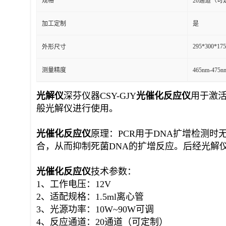
规格
20通道（可
加工定制
是
295*300*17
外形尺寸
测量精度
465nm-47
光解仪
深芬仪器CSY-GJY
光催化反应仪
用于激活
般光解仪进行使用。
光催化反应仪
原理：PCR用于DNA扩增检测
合，从而抑制死菌DNA的扩增反应。后经光解仪4
光催化反应仪
技术参数：
1、工作电压：12V
2、适配规格：1.5ml离心管
3、光源功率：10W~90W可调
4、反应通道：20通道（可定制）