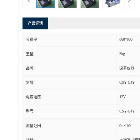
产品详请
860*800
分辨率
3kg
重量
品牌
深芬仪器
CSY-GJY
货号
12V
电源电压
CSY-GJY
型号
测量范围
0～100