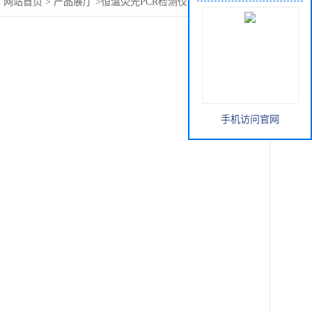
：
网站首页
>
产品展厅
>
恒温荧光PCR检测仪
>
光催化反应仪
手机访问官网