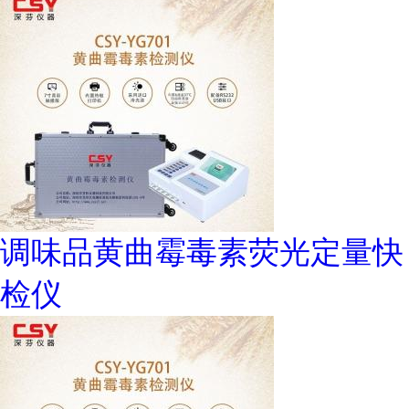
调味品黄曲霉毒素荧光定量快
检仪