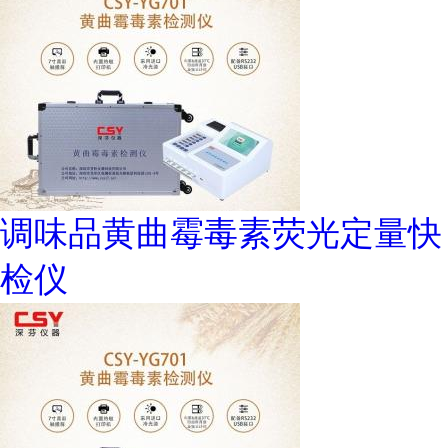
调味品黄曲霉毒素荧光定量快
检仪