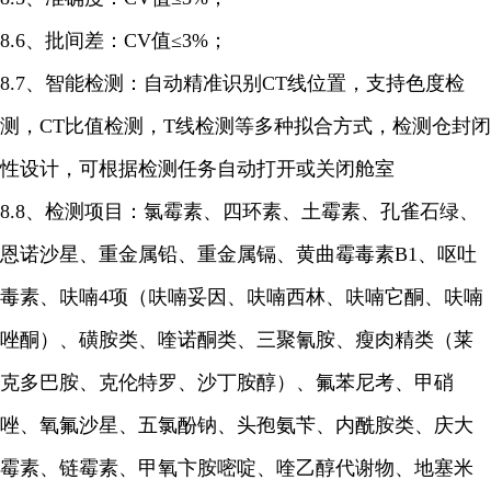
8.6、批间差：CV值≤3%；
8.7、智能检测：自动精准识别CT线位置，支持色度检
测，CT比值检测，T线检测等多种拟合方式，检测仓封闭
性设计，可根据检测任务自动打开或关闭舱室
8.8、检测项目：氯霉素、四环素、土霉素、孔雀石绿、
恩诺沙星、重金属铅、重金属镉、黄曲霉毒素B1、呕吐
毒素、呋喃4项（呋喃妥因、呋喃西林、呋喃它酮、呋喃
唑酮）、磺胺类、喹诺酮类、三聚氰胺、瘦肉精类（莱
克多巴胺、克伦特罗、沙丁胺醇）、氟苯尼考、甲硝
唑、氧氟沙星、五氯酚钠、头孢氨苄、内酰胺类、庆大
霉素、链霉素、甲氧卞胺嘧啶、喹乙醇代谢物、地塞米