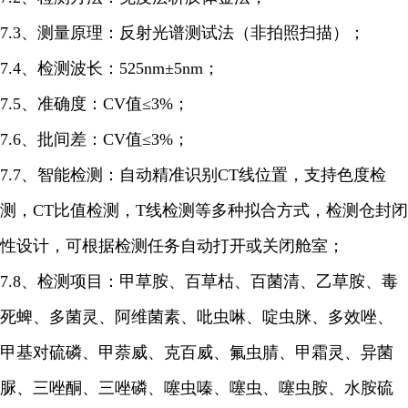
7.3、测量原理：反射光谱测试法（非拍照扫描）；
7.4、检测波长：525nm±5nm；
7.5、准确度：CV值≤3%；
7.6、批间差：CV值≤3%；
7.7、智能检测：自动精准识别CT线位置，支持色度检
测，CT比值检测，T线检测等多种拟合方式，检测仓封闭
性设计，可根据检测任务自动打开或关闭舱室；
7.8、检测项目：甲草胺、百草枯、百菌清、乙草胺、毒
死蜱、多菌灵、阿维菌素、吡虫啉、啶虫脒、多效唑、
甲基对硫磷、甲萘威、克百威、氟虫腈、甲霜灵、异菌
脲、三唑酮、三唑磷、噻虫嗪、噻虫、噻虫胺、水胺硫