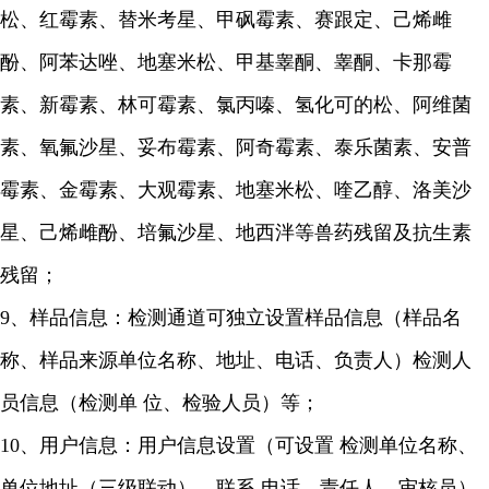
松、红霉素、替米考星、甲砜霉素、赛跟定、己烯雌
酚、阿苯达唑、地塞米松、甲基睾酮、睾酮、卡那霉
素、新霉素、林可霉素、氯丙嗪、氢化可的松、阿维菌
素、氧氟沙星、妥布霉素、阿奇霉素、泰乐菌素、安普
霉素、金霉素、大观霉素、地塞米松、喹乙醇、洛美沙
星、己烯雌酚、培氟沙星、地西泮等兽药残留及抗生素
残留；
9、样品信息：检测通道可独立设置样品信息（样品名
称、样品来源单位名称、地址、电话、负责人）检测人
员信息（检测单 位、检验人员）等；
10、用户信息：用户信息设置（可设置 检测单位名称、
单位地址（三级联动）、联系 电话、责任人、审核员）