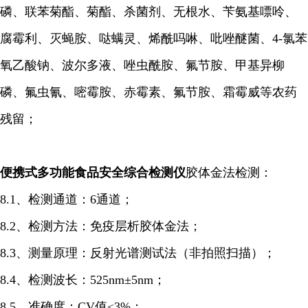
磷、联苯菊酯、菊酯、杀菌剂、无根水、苄氨基嘌呤、
腐霉利、灭蝇胺、哒螨灵、烯酰吗啉、吡唑醚菌、4-氯苯
氧乙酸钠、波尔多液、唑虫酰胺、氟节胺、甲基异柳
磷、氟虫氰、嘧霉胺、赤霉素、氟节胺、霜霉威等农药
残留；
便携式多功能食品安全综合检测仪
胶体金法检测：
8.1、检测通道：6通道；
8.2、检测方法：免疫层析胶体金法；
8.3、测量原理：反射光谱测试法（非拍照扫描）；
8.4、检测波长：525nm±5nm；
8.5、准确度：CV值≤3%；