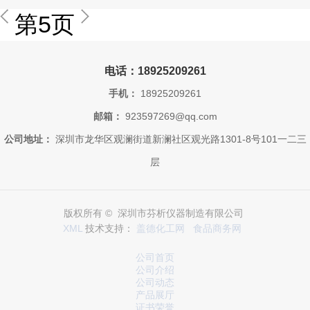
第5页
电话：18925209261
手机：
18925209261
邮箱：
923597269@qq.com
公司地址：
深圳市龙华区观澜街道新澜社区观光路1301-8号101一二三
层
版权所有 © 深圳市芬析仪器制造有限公司
XML
技术支持：
盖德化工网
食品商务网
公司首页
公司介绍
公司动态
产品展厅
证书荣誉